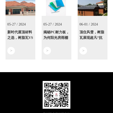
05-27 / 2024
05-27 / 2024
06-01 / 2024
新时代屋顶材料
揭秘PC耐力板，
顶住风雪，树脂
之选，树脂瓦VS
为何阳光房雨棚
瓦展现超凡“抗
传统瓦片优势对
的首选？
压”力
比
>
>
>