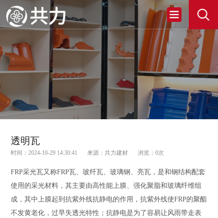
透明瓦
时间：2024-10-29 14:30:41
来源：共力建材
浏览：
0
次
FRP采光瓦又称FRP瓦、玻纤瓦、玻璃钢、亮瓦，是和钢结构配套
使用的采光材料，其主要由高性能上膜、强化聚脂和玻璃纤维组
成，其中上膜起到抗紫外线抗静电的作用，抗紫外线使FRP的聚酯
不发黄老化，过早失透光特性；抗静电是为了容易让风雨带走表