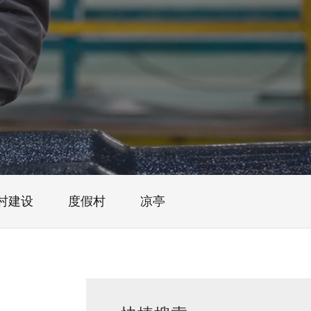
村建设
度假村
凉亭